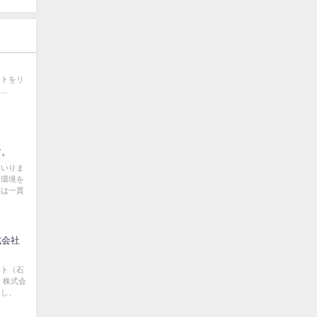
イトをリ
..
す。
まいりま
る環境を
事は一貫
式会社
スト（石
 株式会
取し、