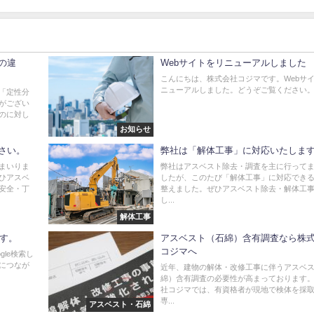
の違
Webサイトをリニューアルしました
こんにちは、株式会社コジマです。Webサ
ニューアルしました。どうぞご覧ください。.
「定性分
がござい
のに対し
お知らせ
さい。
弊社は「解体工事」に対応いたしま
まいりま
弊社はアスベスト除去・調査を主に行って
ひアスベ
したが、このたび「解体工事」に対応でき
安全・丁
整えました。ぜひアスベスト除去・解体工
し...
解体工事
ます。
アスベスト（石綿）含有調査なら株
コジマへ
gle検索し
につなが
近年、建物の解体・改修工事に伴うアスベ
綿）含有調査の必要性が高まっております。
社コジマでは、有資格者が現地で検体を採
専...
アスベスト・石綿