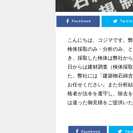
Facebook
Twitte
こんにちは、コジマです。
検体採取のみ・分析のみ、
き、採取した検体は弊社から定
日からは建材調査（検体採
た。弊社には「建築物石綿
お任せください。また分析
格者が法令を遵守し、除去
は違った御見積をご提供い
Facebook
Twi