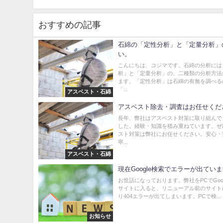
おすすめの記事
石綿の「定性分析」と「定量分析」
い。
こんにちは、コジマです。石綿の分析には
析」と「定量分析」の、二種類の分析方法
ます。「定性分析」は石綿の有無を調べる
「...
アスベスト・石綿
アスベスト除去・調査はお任せくだ
長年、弊社はアスベスト対策に取り組んで
した。経験・知識を積み重ねています。ぜ
スト対策は弊社にお任せください。安心・
寧...
アスベスト・石綿
現在Google検索でエラーが出てい
お世話になっております。弊社をPCでGoo
サイトに入ると、リニューアル前のサイト
り404エラーが出てしまいます。PCで検...
お知らせ