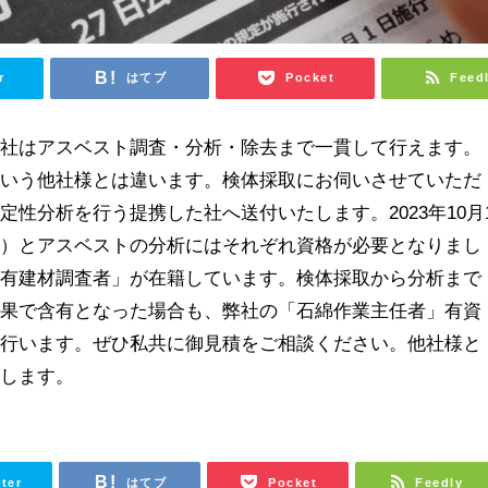
r
はてブ
Pocket
Feed
弊社はアスベスト調査・分析・除去まで一貫して行えます。
という他社様とは違います。検体採取にお伺いさせていただ
性分析を行う提携した社へ送付いたします。2023年10月
取）とアスベストの分析にはそれぞれ資格が必要となりまし
含有建材調査者」が在籍しています。検体採取から分析まで
結果で含有となった場合も、弊社の「石綿作業主任者」有資
を行います。ぜひ私共に御見積をご相談ください。他社様と
たします。
tter
はてブ
Pocket
Feedly