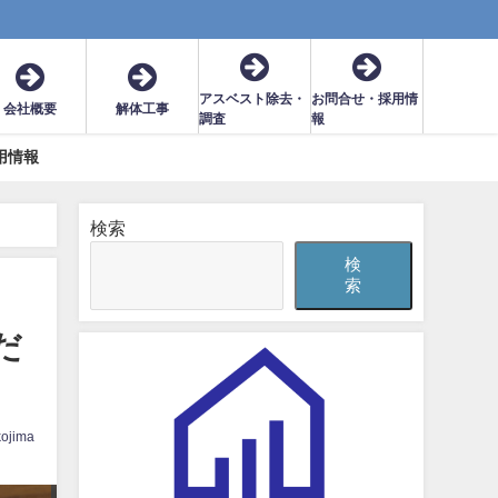
アスベスト除去・
お問合せ・採用情
会社概要
解体工事
調査
報
用情報
検索
検
索
だ
kojima